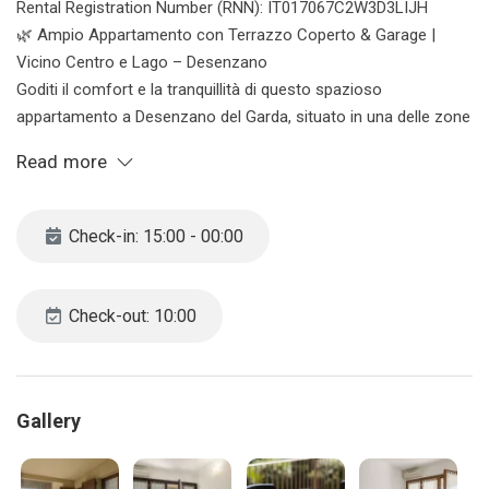
Rental Registration Number (RNN): IT017067C2W3D3LIJH
🌿 Ampio Appartamento con Terrazzo Coperto & Garage |
Vicino Centro e Lago – Desenzano
Goditi il comfort e la tranquillità di questo spazioso
appartamento a Desenzano del Garda, situato in una delle zone
più apprezzate: silenziosa ma a pochi minuti a piedi dal centro
Read more
e dal lago. La soluzione ideale per famiglie numerose, soggiorni
lunghi o viaggi di lavoro.
Check-in: 15:00 - 00:00
✨ Lo spazio
Ampio, luminoso e funzionale, l’appartamento è perfetto per
fino a 6 ospiti:
Check-out: 10:00
🛋️ Grande soggiorno con aria condizionata, tavolo da pranzo e
divano letto
🍽️ Cucina abitabile separata completamente attrezzata
Gallery
(lavastoviglie, forno, microonde, frigorifero e piccoli
elettrodomestici)