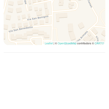
Essentials
Family
Festivals
Fire Extinguisher
First Aid Kit
Fishing Bay
Leaflet
| ©
OpenStreetMap
contributors ©
CARTO
Fishing Surf
Free Parking
Full kitchen
Garage
Golf
Golf Optional
Guests Furnish Own
Hairdryer
Hangers
High Chair