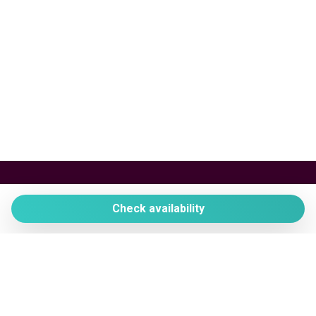
High speed wireless
Hiking
Historic
Hospital
Hot Water
Iron
Ironing board
Kayaking
King bed
King bed
VERA HOMES
Check availability
Kitchen
Via Colombare di Castiglione, 59
Kitchen Oven
25015 Desenzano del Garda (BS)
Kitchen Stove
+ 39 345 136 1232
Kitchen supplies
Lake
vera@verahomes.it
Lamp